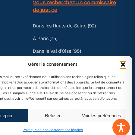
Vous recherchez un commissaire
de justice
Dans les Hauts-de-Seine (92)
À Paris (75)
Dans le Val d’Oise (95)
Dans les Yvelines (78)
Gérer le consentement
Autres départements
les meilleures expériences, nous utilisons des technologies telles que les
 stocker et/ou accéder aux informations des appareils. Le fait de consentir à
gies nous permettra de traiter des données telles que le comportement de
 les ID uniques sur ce site. Le fait de ne pas consentir ou de retirer son
 peut avoir un effet négatif sur certaines caractéristiques et fonctions.
cepter
Refuser
Voir les préférences
Politique de cookies
Mentions légales