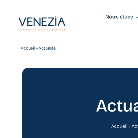
Passer
au
Notre étude
contenu
Accueil
»
Actualité
Actua
Accueil
»
Ac