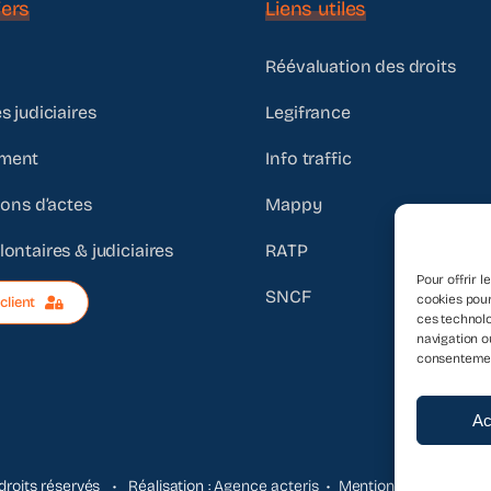
ers
Liens utiles
Réévaluation des droits
s judiciaires
Legifrance
ment
Info traffic
ions d’actes
Mappy
ontaires & judiciaires
RATP
Pour offrir 
SNCF
cookies pour
client
ces technolo
navigation ou
consentement
Ac
roits réservés • Réalisation :
Agence acteris
•
Mentions légales