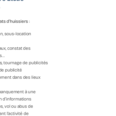
e
ats d’huissiers
:
on, sous-location
aux, constat des
ts…
s, tournage de publicités
e publicité
nement dans des lieux
manquement à une
n d’informations
s, vol ou abus de
t l’activité de