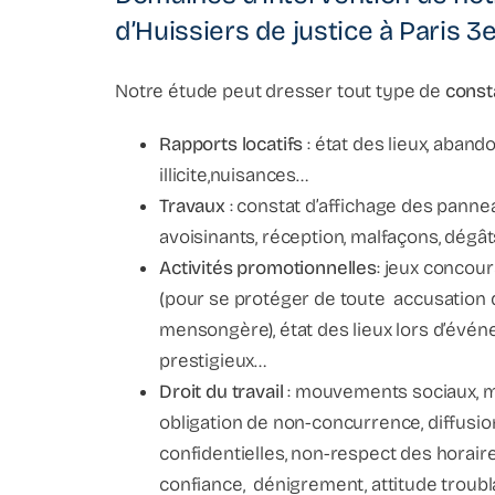
d’Huissiers de justice à Paris 3
Notre étude peut dresser tout type de
const
Rapports locatifs
: état des lieux, aband
illicite,nuisances…
Travaux
: constat d’affichage des panne
avoisinants, réception, malfaçons, dégâ
Activités promotionnelles
: jeux concour
(pour se protéger de toute accusation d
mensongère), état des lieux lors d’évé
prestigieux…
Droit du travail
: mouvements sociaux, 
obligation de non-concurrence, diffusio
confidentielles, non-respect des horaire
confiance, dénigrement, attitude troublan