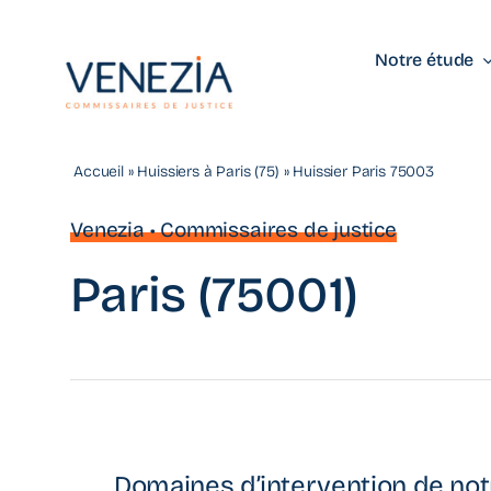
Passer
au
Notre étude
contenu
Accueil
»
Huissiers à Paris (75)
»
Huissier Paris 75003
Venezia • Commissaires de justice
Paris (75001)
Domaines d’intervention de not