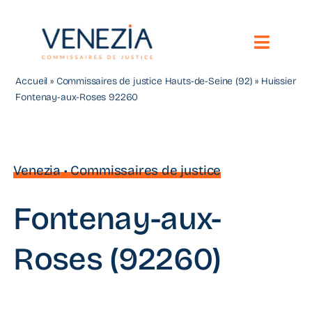
Passer
au
contenu
Toggle
Naviga
Accueil
»
Commissaires de justice Hauts-de-Seine (92)
»
Huissier
Notre étude
Fontenay-aux-Roses 92260
Vos besoins
Compétences territoriales
Venezia • Commissaires de justice
Nous contacter
Fontenay-aux-
Toute l’actualité
Roses (92260)