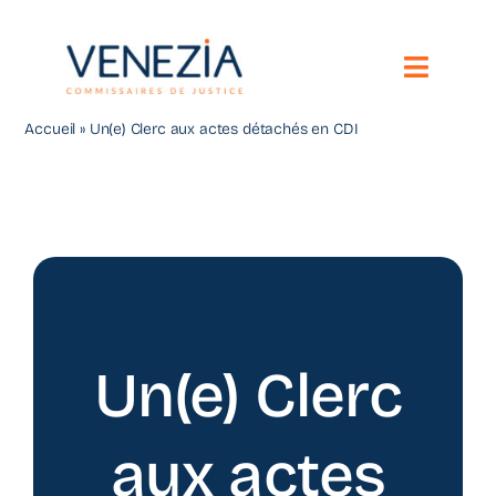
Passer
au
contenu
Toggle
Naviga
Accueil
»
Un(e) Clerc aux actes détachés en CDI
Notre étude
Vos besoins
Compétences territoriales
Nous contacter
Un(e) Clerc
Toute l’actualité
aux actes