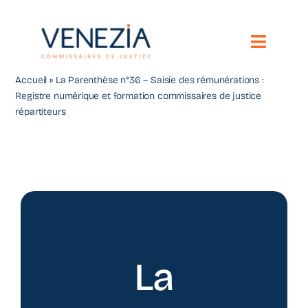
Passer
au
contenu
Toggle
Naviga
Accueil
»
La Parenthèse n°36 – Saisie des rémunérations :
Notre étude
Registre numérique et formation commissaires de justice
répartiteurs
Vos besoins
Compétences territoriales
Nous contacter
Toute l’actualité
La