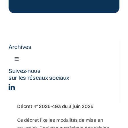
Archives
Toggle
Navigation
Suivez-nous
Actualité
sur les réseaux sociaux
La parenthèse
Décret n° 2025-493 du 3 juin 2025
Bulletin d’information
Ce décret fixe les modalités de mise en