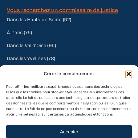
Vous recherchez un commissaire de justice
Dans les Hauts-de-Seine (92)
À Paris (75)
Dans le Val d’Oise (95)
Dans les Yvelines (78)
Autres départements
Gérer le consentement
Pour offrir les meilleures expériences, nous utilisons des technologies
telles que les cookies pour stocker et/ou accéder aux informations des
appareils. Le fait de consentir à ces technologies nous permettra de traiter
des données telles que le comportement de navigation ou les ID uniques
sur ce site. Le fait de ne pas consentir ou de retirer son consentement peut
avoir un effet négatif sur certaines caractéristiques et fonctions.
© 2026- Venezia Commissaires de Justice Associés | Tous
Accepter
droits réservés • Réalisation :
Agence acteris
•
Mentions