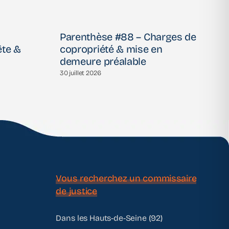
Parenthèse #88 – Charges de
P
ête &
copropriété & mise en
l
demeure préalable
t
a
30 juillet 2026
30
Vous recherchez un commissaire
de justice
Dans les Hauts-de-Seine (92)