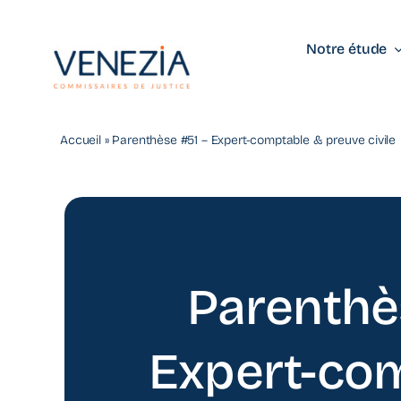
Passer
au
Notre étude
contenu
Accueil
»
Parenthèse #51 – Expert-comptable & preuve civile
Parenthè
Expert-co