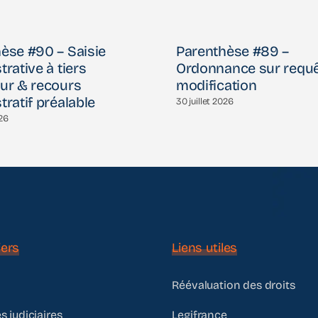
èse #90 – Saisie
Parenthèse #89 –
trative à tiers
Ordonnance sur requ
ur & recours
modification
tratif préalable
30 juillet 2026
026
ers
Liens utiles
Réévaluation des droits
s judiciaires
Legifrance