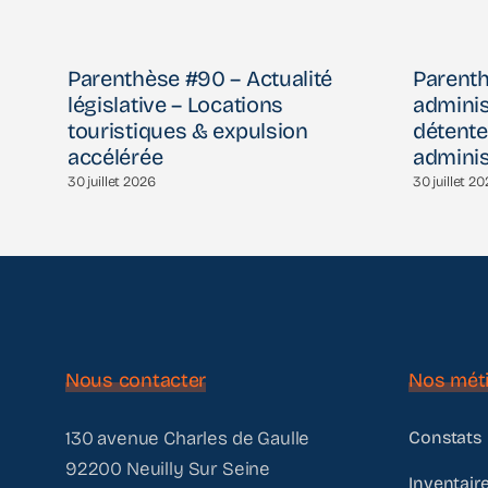
de
Parenthèse #90 – Actualité
Parenth
législative – Locations
adminis
touristiques & expulsion
détente
accélérée
adminis
30 juillet 2026
30 juillet 2
Nous contacter
Nos méti
130 avenue Charles de Gaulle
Constats
92200 Neuilly Sur Seine
Inventaire