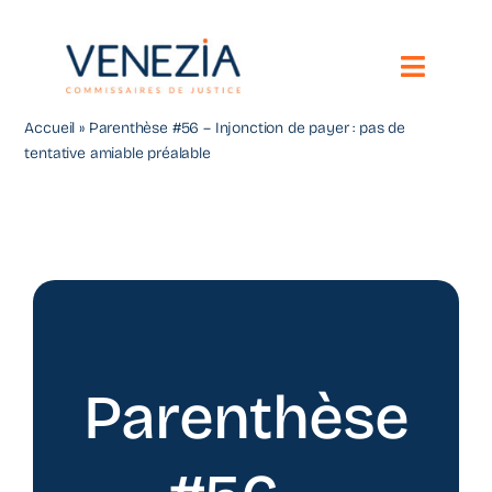
Passer
au
contenu
Toggle
Naviga
Accueil
»
Parenthèse #56 – Injonction de payer : pas de
Notre étude
tentative amiable préalable
Vos besoins
Compétences territoriales
Nous contacter
Toute l’actualité
Parenthèse