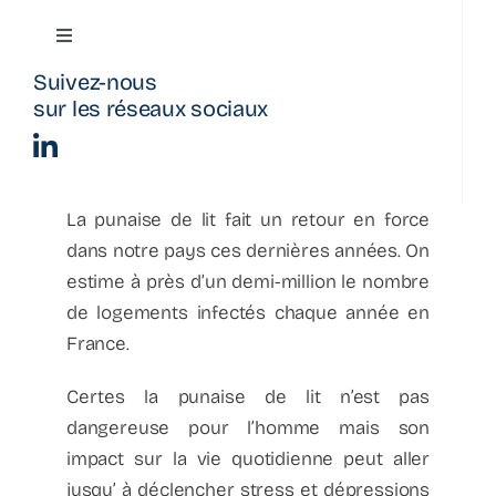
Toggle
Navigation
Suivez-nous
Actualité
sur les réseaux sociaux
La parenthèse
La punaise de lit fait un retour en force
Bulletin d’information
dans notre pays ces dernières années. On
estime à près d’un demi-million le nombre
de logements infectés chaque année en
Podcast
France.
Certes la punaise de lit n’est pas
dangereuse pour l’homme mais son
impact sur la vie quotidienne peut aller
jusqu’ à déclencher stress et dépressions