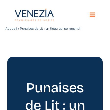
Passer
au
contenu
Toggle
Naviga
Accueil
»
Punaises de Lit : un fléau qui se répand !
Notre étude
Vos besoins
Compétences territoriales
Nous contacter
Punaises
Toute l’actualité
de Lit : un